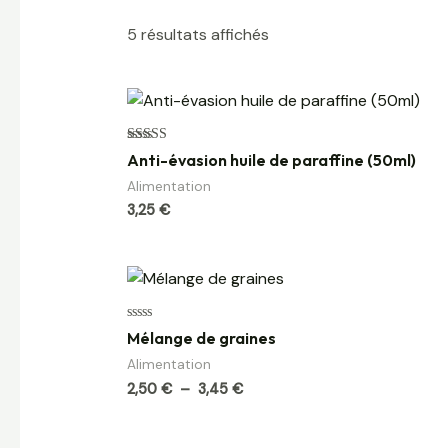
5 résultats affichés
Note
Anti-évasion huile de paraffine (50ml)
5.00
sur 5
Alimentation
3,25
€
Plage
de
prix :
2,50 €
Note
Mélange de graines
à
0
sur
3,45 €
Alimentation
5
2,50
€
–
3,45
€