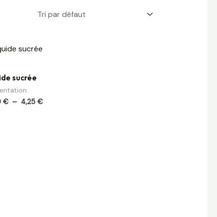
Plage
de
prix :
0,99 €
uide sucrée
à
4,25 €
entation
9
€
–
4,25
€