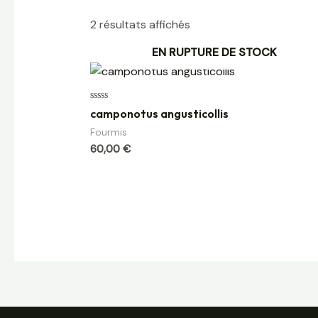
2 résultats affichés
EN RUPTURE DE STOCK
Note
camponotus angusticollis
0
sur
Fourmis
5
60,00
€