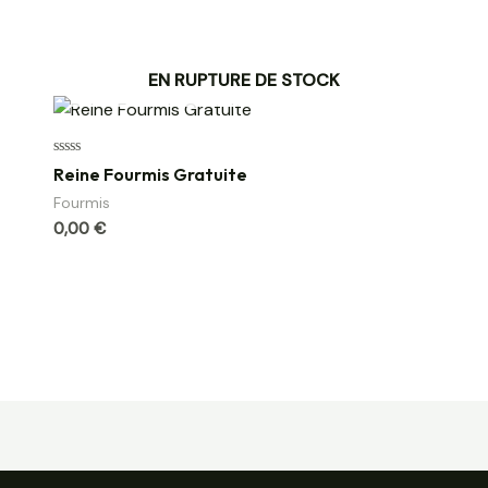
EN RUPTURE DE STOCK
Note
Reine Fourmis Gratuite
0
sur
Fourmis
5
0,00
€