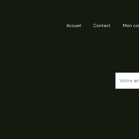
Accueil
Contact
Mon co
E
m
a
i
l
*