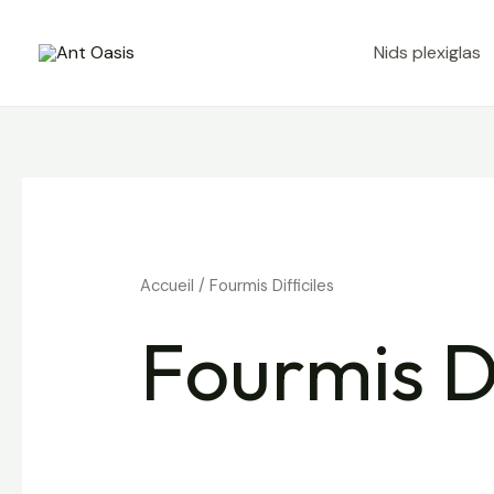
Aller
au
Nids plexiglas
contenu
Accueil
/ Fourmis Difficiles
Fourmis Di