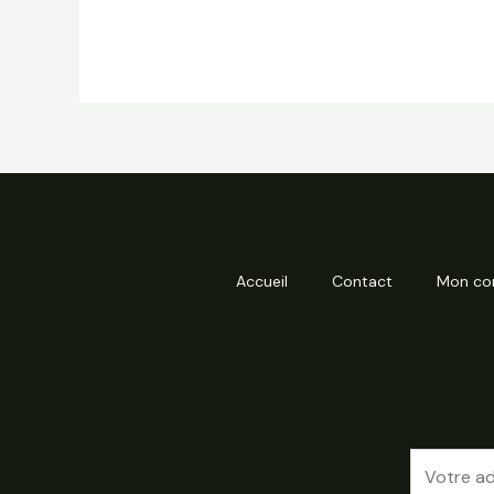
Accueil
Contact
Mon co
E
m