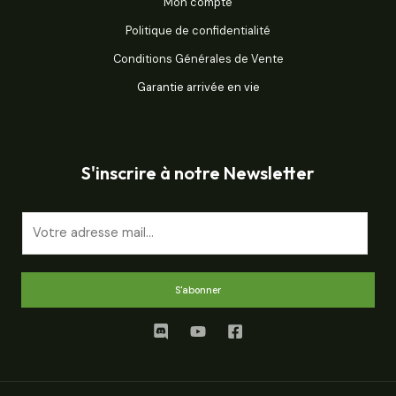
Mon compte
Politique de confidentialité
Conditions Générales de Vente
Garantie arrivée en vie
S'inscrire à notre Newsletter
E
m
a
i
S'abonner
l
*