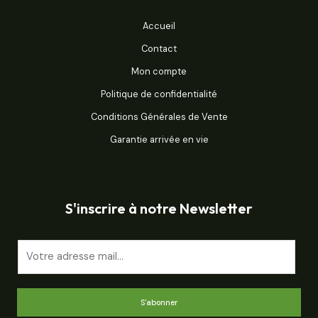
Accueil
Contact
Mon compte
Politique de confidentialité
Conditions Générales de Vente
Garantie arrivée en vie
S'inscrire à notre Newsletter
E
m
a
i
S'abonner
l