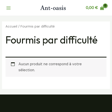
Aller
Main
0,00
€
au
Menu
contenu
Accueil
/ Fourmis par difficulté
Fourmis par difficulté
Aucun produit ne correspond à votre
sélection.