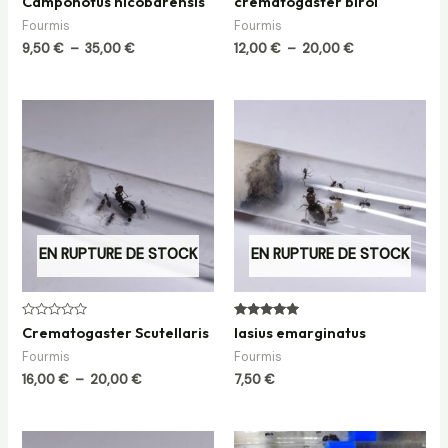
Camponotus nicobarensis
crematogaster biroi
0
0
sur
sur
Fourmis
Fourmis
5
5
9,50
€
–
35,00
€
12,00
€
–
20,00
€
Plage
de
prix :
16,00 €
à
20,00 €
EN RUPTURE DE STOCK
EN RUPTURE DE STOCK
Note
Note
Crematogaster Scutellaris
lasius emarginatus
0
5.00
sur
sur 5
Fourmis
Fourmis
5
16,00
€
–
20,00
€
7,50
€