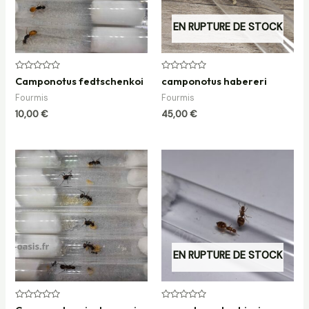
EN RUPTURE DE STOCK
Note
Note
Camponotus fedtschenkoi
camponotus habereri
0
0
sur
sur
Fourmis
Fourmis
5
5
10,00
€
45,00
€
Plage
Plage
de
de
prix :
prix :
9,50 €
12,00 €
à
à
35,00 €
20,00 €
EN RUPTURE DE STOCK
Note
Note