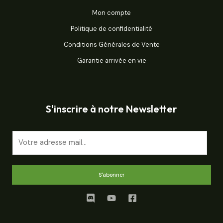
Mon compte
Politique de confidentialité
Conditions Générales de Vente
Garantie arrivée en vie
S'inscrire à notre Newsletter
E
m
a
i
S'abonner
l
*