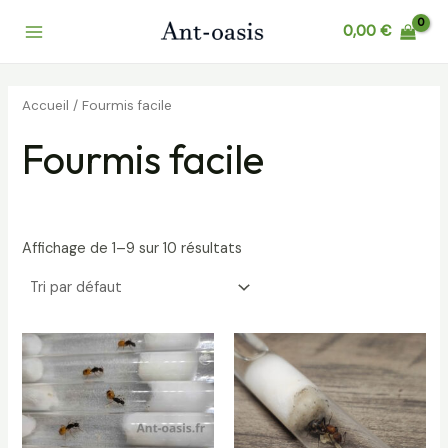
Aller
Main
0,00
€
au
Menu
contenu
Accueil
/ Fourmis facile
Fourmis facile
Affichage de 1–9 sur 10 résultats