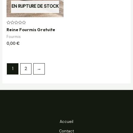
EN RUPTURE DE STOCK
Note
Reine Fourmis Gratuite
0
sur
Fourmis
5
0,00
€
1
2
→
Accueil
Contact