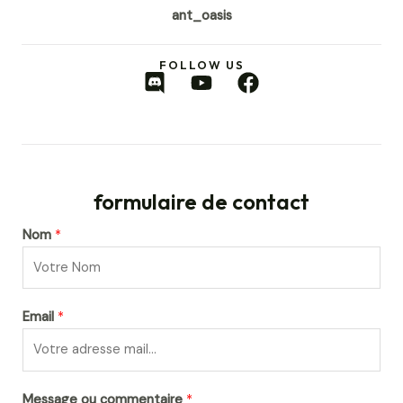
ant_oasis
FOLLOW US
D
Y
F
i
o
a
s
u
c
c
t
e
o
u
b
r
b
o
formulaire de contact
d
e
o
k
Nom
*
Email
*
Message ou commentaire
*