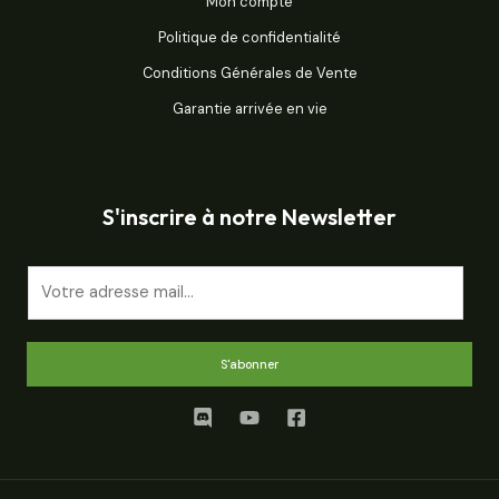
Mon compte
Politique de confidentialité
Conditions Générales de Vente
Garantie arrivée en vie
S'inscrire à notre Newsletter
E
m
a
i
S'abonner
l
*