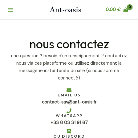
Aller
Main
0,00
€
au
Menu
contenu
nous contactez
une question ? besoin d’un renseignement ? contactez
nous via ces plateforme ou utilisez directement la
messagerie instantanée du site (si nous somme
connecté)
EMAIL US
contact-sav@ant-oasis.fr
WHATSAPP
+33 6 03 31 91 67
OU DISCORD