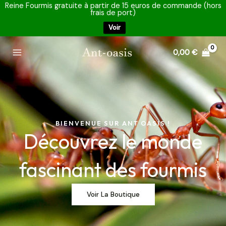
Aller
Reine Fourmis gratuite à partir de 15 euros de commande (hors
frais de port)
au
Voir
contenu
Main
0,00
€
Menu
BIENVENUE SUR ANT OASIS !
Découvrez le monde
fascinant des fourmis
Voir La Boutique