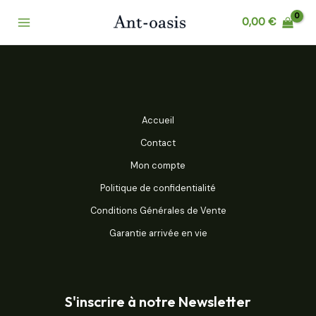
Aller
Main
0,00
€
au
Menu
contenu
Accueil
Contact
Mon compte
Politique de confidentialité
Conditions Générales de Vente
Garantie arrivée en vie
S'inscrire à notre Newsletter