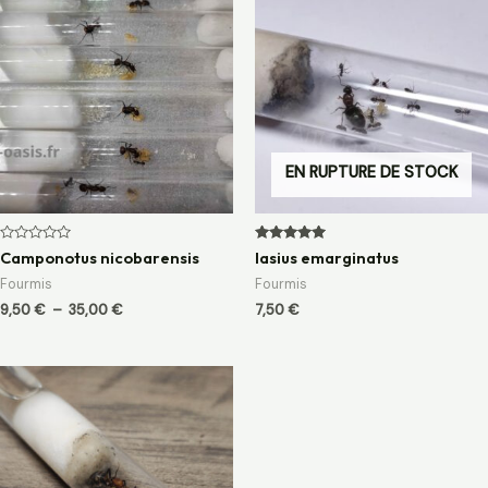
de
prix :
9,50 €
à
35,00 €
EN RUPTURE DE STOCK
Note
Note
Camponotus nicobarensis
lasius emarginatus
0
5.00
sur
sur 5
Fourmis
Fourmis
5
9,50
€
–
35,00
€
7,50
€