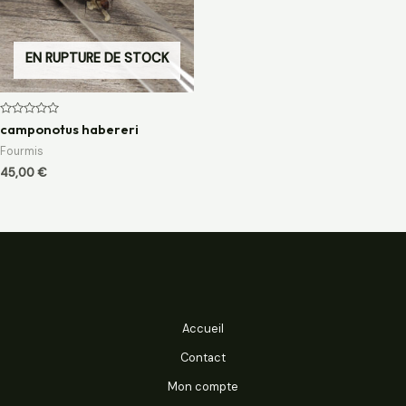
EN RUPTURE DE STOCK
Note
camponotus habereri
0
sur
Fourmis
5
45,00
€
Accueil
Contact
Mon compte