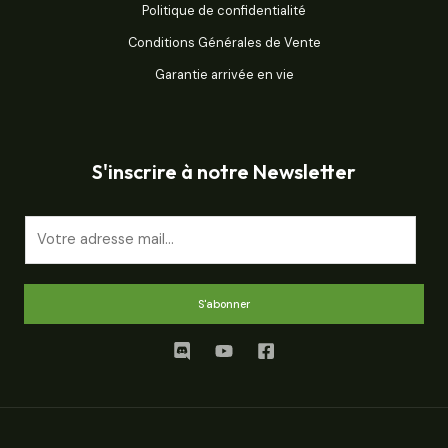
Politique de confidentialité
Conditions Générales de Vente
Garantie arrivée en vie
S'inscrire à notre Newsletter
E
m
a
i
S'abonner
l
*