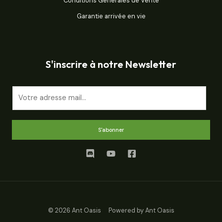
Conditions Générales de Vente
Garantie arrivée en vie
S'inscrire à notre Newsletter
E
m
a
i
S'abonner
l
*
© 2026 Ant Oasis Powered by Ant Oasis