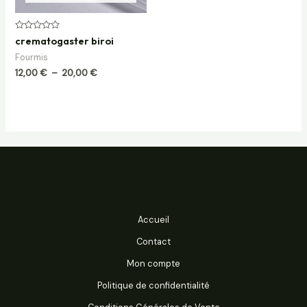
Note
crematogaster biroi
0
sur
Fourmis
5
12,00
€
–
20,00
€
Accueil
Contact
Mon compte
Politique de confidentialité