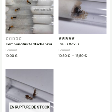
10,50 €
à
15,50 €
Note
Note
Camponotus fedtschenkoi
lasius flavus
0
5.00
sur
sur 5
Fourmis
Fourmis
5
10,00
€
10,50
€
–
15,50
€
Plage
de
prix :
12,00 €
à
20,00 €
EN RUPTURE DE STOCK