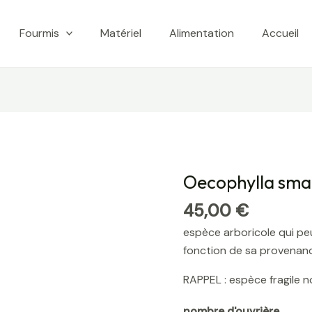
Fourmis
Matériel
Alimentation
Accueil
Oecophylla sma
quantité
de
45,00
€
Oecophylla
espèce arboricole qui peu
smaragdina
fonction de sa provenan
RAPPEL : espèce fragile 
nombre d'ouvrière