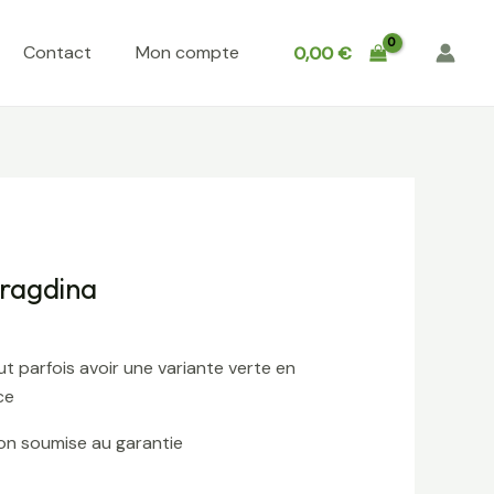
Contact
Mon compte
0,00
€
ragdina
t parfois avoir une variante verte en
ce
non soumise au garantie