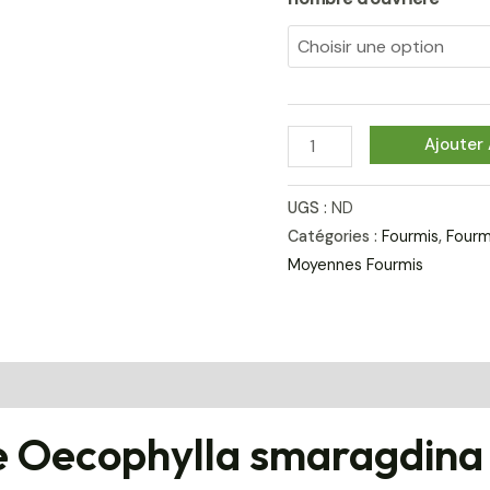
Ajouter 
UGS :
ND
Catégories :
Fourmis
,
Fourm
Moyennes Fourmis
mentaires
Avis (0)
e Oecophylla smaragdina