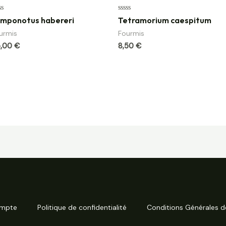
te
Note
mponotus habereri
Tetramorium caespitum
0
sur
urmis
Fourmis
5
5,00
€
8,50
€
mpte
Politique de confidentialité
Conditions Générales d