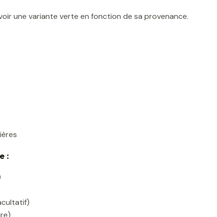
voir une variante verte en fonction de sa provenance.
ières
e :
)
cultatif)
re)