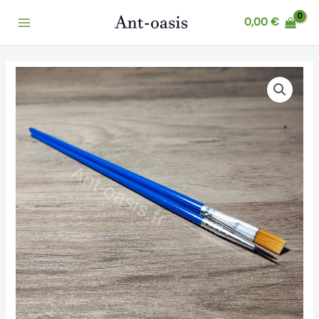
Aller
Main
0,00
€
au
Menu
contenu
quantité
de
pinceaux